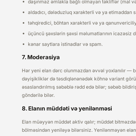
daşınmaz əmlakla bağlı olmayan təkliflər (mal və x
aldadıcı, dələduzluq xarakterli və ya etimaddan
təhqiredici, böhtan xarakterli və ya qanunvericili
üçüncü şəxslərin şəxsi məlumatlarının icazəsiz d
kənar saytlara istinadlar və spam.
7. Moderasiya
Hər yeni elan dərc olunmazdan əvvəl yoxlanılır — bu
dəyişikliklər də təsdiqlənənədək köhnə variant gö
əsaslandırılmış səbəblə rədd edə bilər; səbəb bildir
göndərilə bilər.
8. Elanın müddəti və yenilənməsi
Elan müəyyən müddət aktiv qalır; müddət bitməzdən ə
bölməsindən yeniləyə bilərsiniz. Yenilənməyən ela