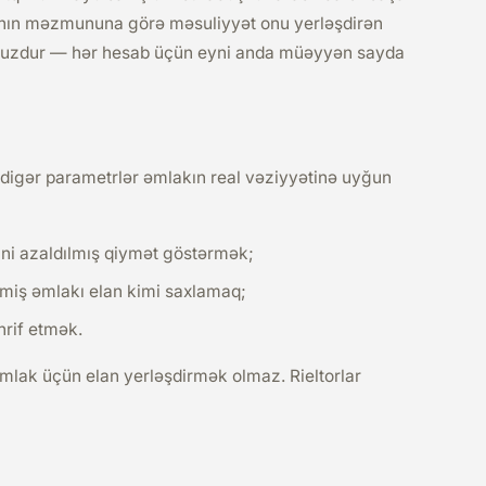
Elanın məzmununa görə məsuliyyət onu yerləşdirən
pulsuzdur — hər hesab üçün eyni anda müəyyən sayda
 digər parametrlər əmlakın real vəziyyətinə uyğun
ni azaldılmış qiymət göstərmək;
lmiş əmlakı elan kimi saxlamaq;
hrif etmək.
ak üçün elan yerləşdirmək olmaz. Rieltorlar