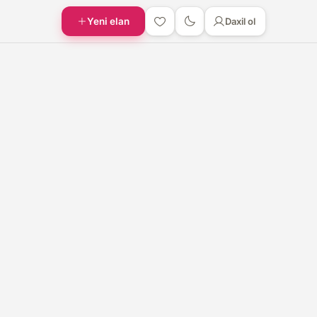
Yeni elan
Daxil ol