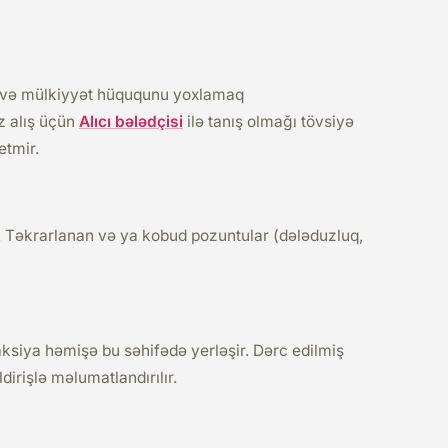
 və mülkiyyət hüququnu yoxlamaq
z alış üçün
Alıcı bələdçisi
ilə tanış olmağı tövsiyə
etmir.
ir. Təkrarlanan və ya kobud pozuntular (dələduzluq,
aksiya həmişə bu səhifədə yerləşir. Dərc edilmiş
ldirişlə məlumatlandırılır.