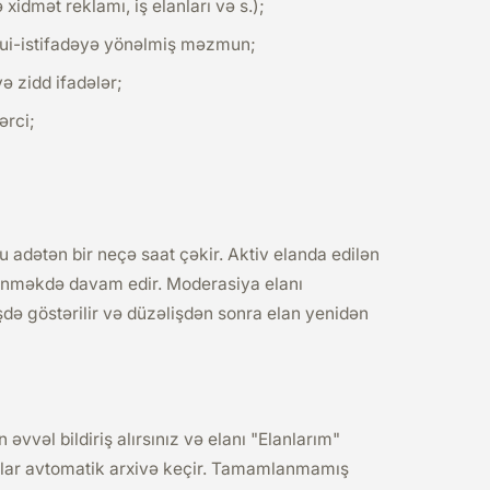
idmət reklamı, iş elanları və s.);
 sui-istifadəyə yönəlmiş məzmun;
yə zidd ifadələr;
ərci;
 adətən bir neçə saat çəkir. Aktiv elanda edilən
rünməkdə davam edir. Moderasiya elanı
işdə göstərilir və düzəlişdən sonra elan yenidən
vvəl bildiriş alırsınız və elanı "Elanlarım"
nlar avtomatik arxivə keçir. Tamamlanmamış