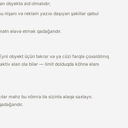
nan obyektə aid olmalıdır;
u nişanı və reklam yazısı daşıyan şəkillər qəbul
r mətn əlavə etmək qadağandır.
 Eyni obyekt üçün təkrar və ya cüzi fərqlə çoxaldılmış
aktiv elan ola bilər — limit dolduqda köhnə elanı
ılar məhz bu nömrə ilə sizinlə əlaqə saxlayır.
qadağandır.