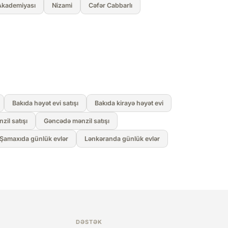
Akademiyası
Nizami
Cəfər Cabbarlı
Bakıda həyət evi satışı
Bakıda kirayə həyət evi
il satışı
Gəncədə mənzil satışı
Şamaxıda günlük evlər
Lənkəranda günlük evlər
DƏSTƏK