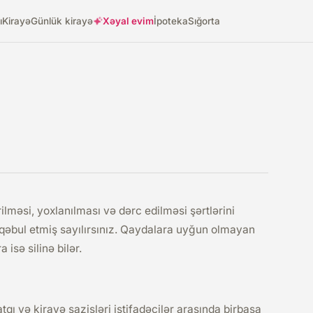
ı
Kirayə
Günlük kirayə
Xəyal evim
İpoteka
Sığorta
ilməsi, yoxlanılması və dərc edilməsi şərtlərini
 qəbul etmiş sayılırsınız. Qaydalara uyğun olmayan
isə silinə bilər.
qı və kirayə sazişləri istifadəçilər arasında birbaşa