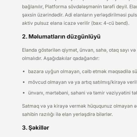
bağlanılır, Platforma sövdələşmənin tərəfi deyil. 
şəxsin üzərindədir. Adi elanların yerləşdirilməsi 
aktiv pulsuz elana icazə verilir (bax: 4-cü bənd).
2. Məlumatların düzgünlüyü
Elanda göstərilən qiymət, ünvan, sahə, otaq sayı və
olmalıdır. Aşağıdakılar qadağandır:
bazara uyğun olmayan, cəlb etmək məqsədilə sü
mövcud olmayan və ya artıq satılmış/kirayə veri
ünvanı, mərtəbəni, sahəni və təmir vəziyyətini tə
Satmaq və ya kirayə vermək hüququnuz olmayan əml
sahibin razılığı ilə elan yerləşdirə bilərlər.
3. Şəkillər