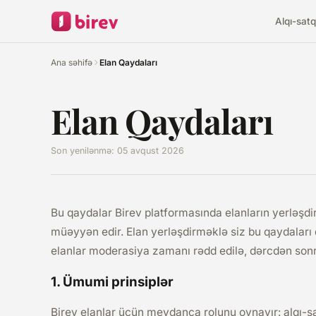
Alqı-satq
Ana səhifə
Elan Qaydaları
Elan Qaydaları
Son yenilənmə: 05 avqust 2026
Bu qaydalar Birev platformasında elanların yerləşdir
müəyyən edir. Elan yerləşdirməklə siz bu qaydaları
elanlar moderasiya zamanı rədd edilə, dərcdən sonra 
1. Ümumi prinsiplər
Birev elanlar üçün meydança rolunu oynayır: alqı-sat