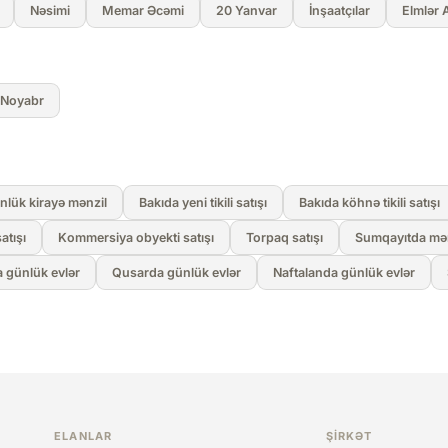
Nəsimi
Memar Əcəmi
20 Yanvar
İnşaatçılar
Elmlər 
 Noyabr
nlük kirayə mənzil
Bakıda yeni tikili satışı
Bakıda köhnə tikili satışı
atışı
Kommersiya obyekti satışı
Torpaq satışı
Sumqayıtda mənz
 günlük evlər
Qusarda günlük evlər
Naftalanda günlük evlər
ELANLAR
ŞIRKƏT