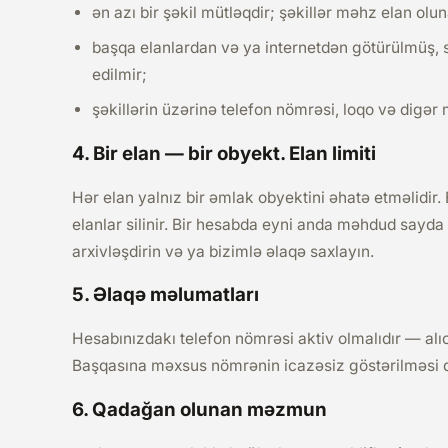
ən azı bir şəkil mütləqdir; şəkillər məhz elan olu
başqa elanlardan və ya internetdən götürülmüş, s
edilmir;
şəkillərin üzərinə telefon nömrəsi, loqo və digə
4. Bir elan — bir obyekt. Elan limiti
Hər elan yalnız bir əmlak obyektini əhatə etməlidir.
elanlar silinir. Bir hesabda eyni anda məhdud sayda 
arxivləşdirin və ya bizimlə əlaqə saxlayın.
5. Əlaqə məlumatları
Hesabınızdakı telefon nömrəsi aktiv olmalıdır — alıc
Başqasına məxsus nömrənin icazəsiz göstərilməsi 
6. Qadağan olunan məzmun