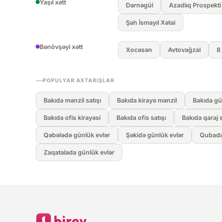
Yaşıl xətt
Dərnəgül
Azadlıq Prospekti
Şah İsmayıl Xətai
Bənövşəyi xətt
Xocəsən
Avtovağzal
8
POPULYAR AXTARIŞLAR
Bakıda mənzil satışı
Bakıda kirayə mənzil
Bakıda gü
Bakıda ofis kirayəsi
Bakıda ofis satışı
Bakıda qaraj s
Qəbələdə günlük evlər
Şəkidə günlük evlər
Qubada
Zaqatalada günlük evlər