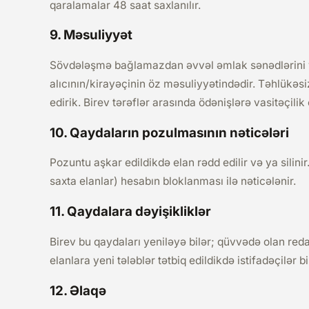
qaralamalar 48 saat saxlanılır.
9. Məsuliyyət
Sövdələşmə bağlamazdan əvvəl əmlak sənədlərini
alıcının/kirayəçinin öz məsuliyyətindədir. Təhlükəsi
edirik. Birev tərəflər arasında ödənişlərə vasitəçilik 
10. Qaydaların pozulmasının nəticələri
Pozuntu aşkar edildikdə elan rədd edilir və ya silin
saxta elanlar) hesabın bloklanması ilə nəticələnir.
11. Qaydalara dəyişikliklər
Birev bu qaydaları yeniləyə bilər; qüvvədə olan red
elanlara yeni tələblər tətbiq edildikdə istifadəçilər bi
12. Əlaqə