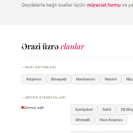
Qaydalarla bağlı suallar üçün:
müraciət formu
və y
Ərazi üzrə
elanlar
BAKI RAYONLARI
Abşeron
Binəqədi
Nərimanov
Nəsimi
Niz
METRO STANSIYALARI
Qırmızı xətt
İçərişəhər
Sahil
28 Ma
Əhmədli
Həzi Aslanov