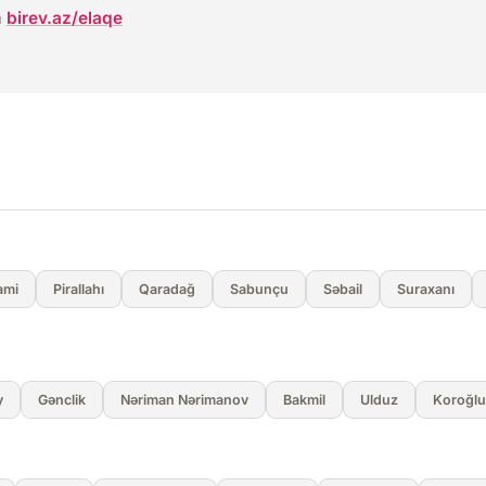
a
birev.az/elaqe
ami
Pirallahı
Qaradağ
Sabunçu
Səbail
Suraxanı
y
Gənclik
Nəriman Nərimanov
Bakmil
Ulduz
Koroğlu